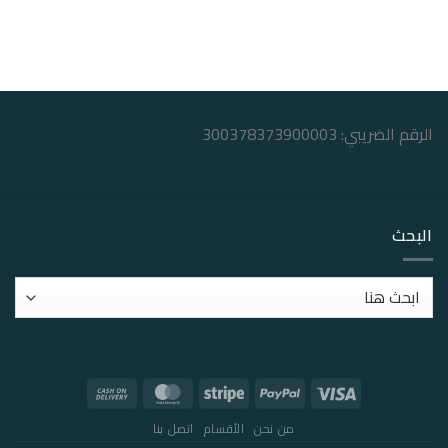
الرقم الضريبي: 300378373900003
البحث
من نحن
الأقسام
اتصل بنا