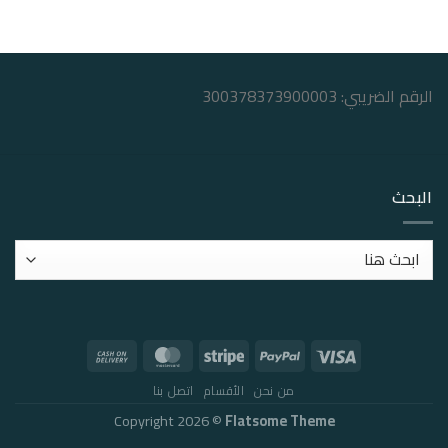
الرقم الضريبي: 300378373900003
البحث
من نحن
الأقسام
اتصل بنا
Copyright 2026 ©
Flatsome Theme