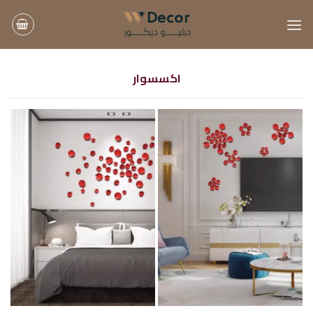
خطي
لمحتوى
اكسسوار