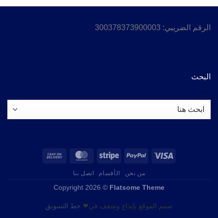
الرقم الضريبي: 300378373900003
البحث
من نحن
الأقسام
اتصل بنا
Copyright 2026 ©
Flatsome Theme
صمم الموقع بإبداع وشغف في❤
خط التسويق