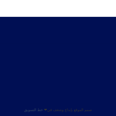
صمم الموقع بإبداع وشغف في❤
خط التسويق