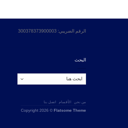
الرقم الضريبي: 300378373900003
البحث
من نحن
الأقسام
اتصل بنا
Copyright 2026 ©
Flatsome Theme