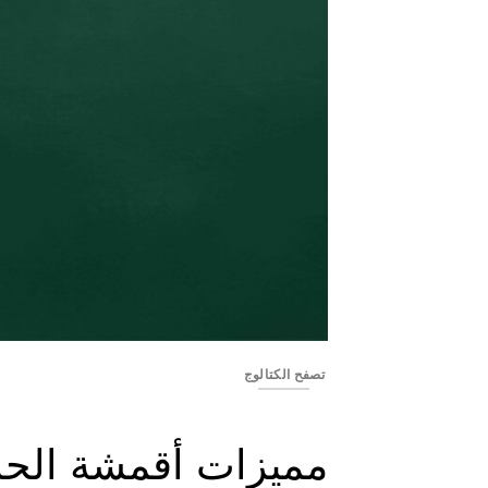
YSS2416-05
تصفح الكتالوج
مميزات أقمشة الحا