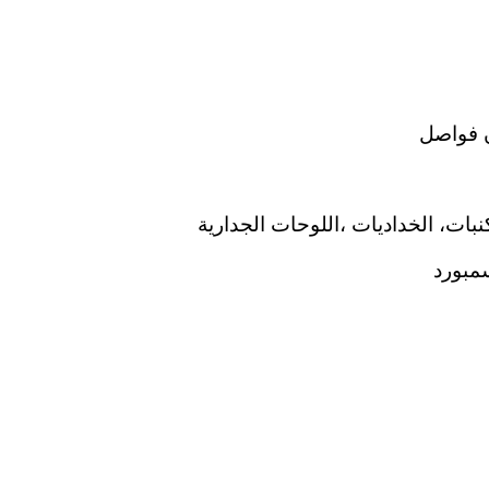
 فواصل
نبات، الخداديات ،اللوحات الجدارية
مبورد