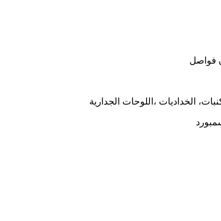
 فواصل
نبات، الخداديات ،اللوحات الجدارية
مبورد