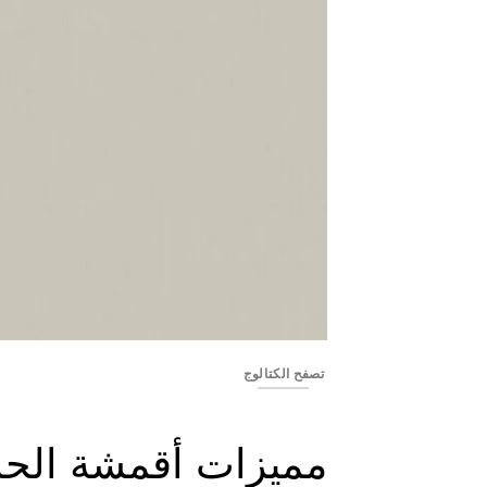
YSS2323-03
تصفح الكتالوج
مميزات أقمشة الحا