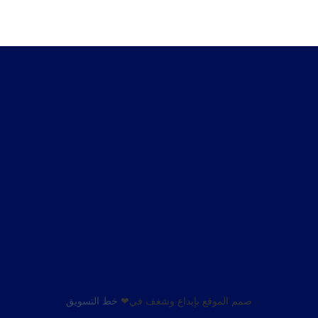
صمم الموقع بإبداع وشغف في❤
خط التسويق