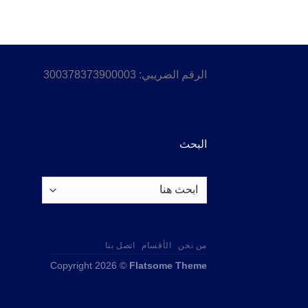
الرقم الضريبي: 300378373900003
البحث
من نحن
الأقسام
اتصل بنا
Copyright 2026 ©
Flatsome Theme